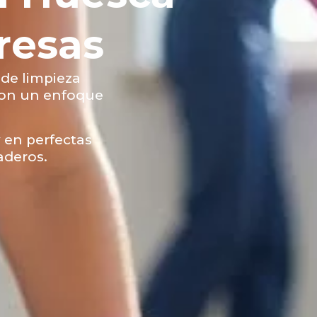
resas
 de limpieza
con un enfoque
 en perfectas
aderos.