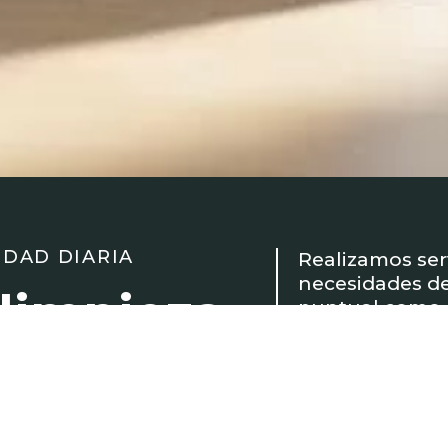
IDAD DIARIA
Realizamos ser
necesidades de
 limpieza
puntual como p
Utilizamos pr
 en Huesca
metodología ef
orden y cuidad
n
Nuestro objeti