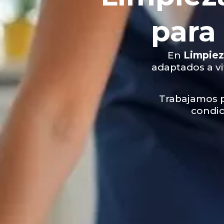
para
En
Limpiez
adaptados a v
Trabajamos p
condic