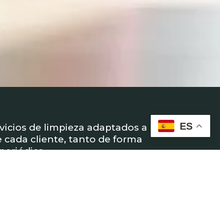
ES
vicios de limpieza adaptados a las
 cada cliente, tanto de forma
eriódica.
oductos adecuados y una
iciente para garantizar higiene,
o en cada espacio.
vo es ofrecer soluciones de